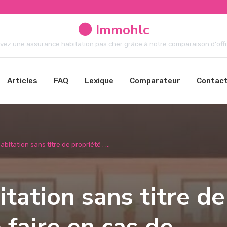
Immohlc
vez une assurance habitation pas cher grâce à notre comparaison d'offre
Articles
FAQ
Lexique
Comparateur
Contac
itation sans titre de propriété : ...
tation sans titre de