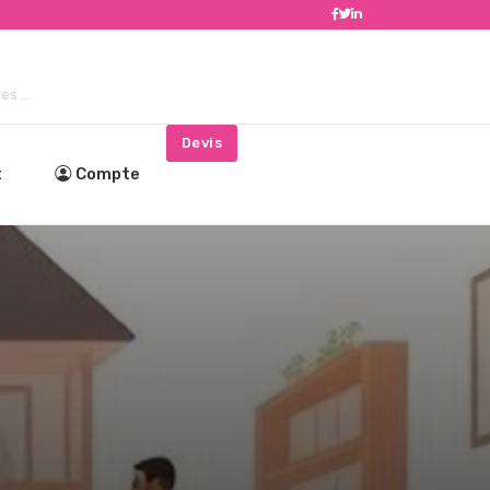
s ...
Devis
t
Compte