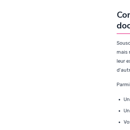
Com
doc
Sousc
mais 
leur 
d'aut
Parmi
Un
Un
Vo