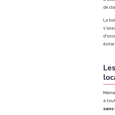
de cl
La bon
s'ass
d'occ
évite
Les
loc
Même s
à tou
sans 