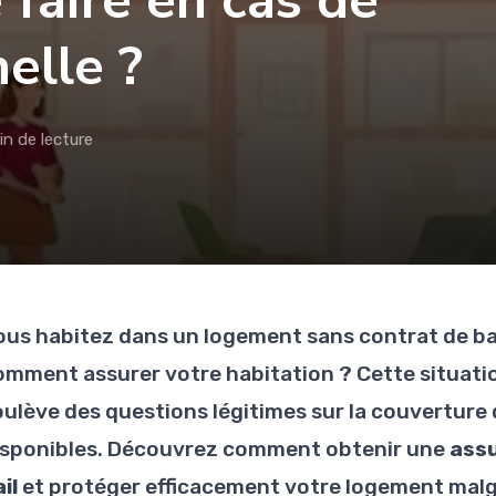
 faire en cas de
elle ?
in de lecture
ous habitez dans un logement sans contrat de bai
omment assurer votre habitation ? Cette situatio
oulève des questions légitimes sur la couverture 
isponibles. Découvrez comment obtenir une
assu
il
et protéger efficacement votre logement malg