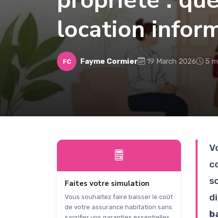
propriété : que
location inform
Fayme Cormier
19 March 2026
5 m
FC
V
c
s
Faites votre simulation
d
Vous souhaitez faire baisser le coût
de votre assurance habitation sans
ba
sacrifier vos garanties essentielles