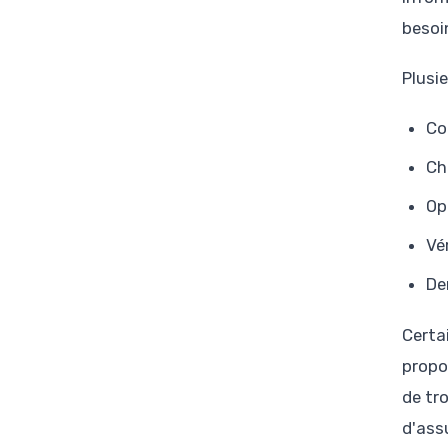
besoin
Plusi
Co
Ch
Op
Vé
De
Certa
propo
de tr
d'assu