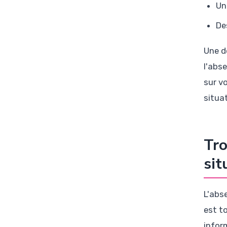
Un
De
Une d
l'abs
sur vo
situa
Tro
sit
L'abs
est t
infor