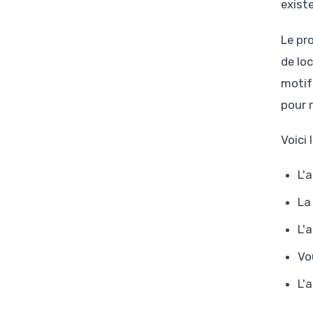
exist
Le pr
de loc
motif 
pour 
Voici 
L'
La
L'
Vo
L'