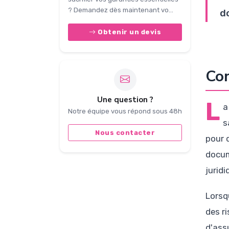
? Demandez dès maintenant vo...
d
Obtenir un devis
Com
Une question ?
L
a
Notre équipe vous répond sous 48h
s
Nous contacter
pour 
docum
jurid
Lorsq
des r
d'ass