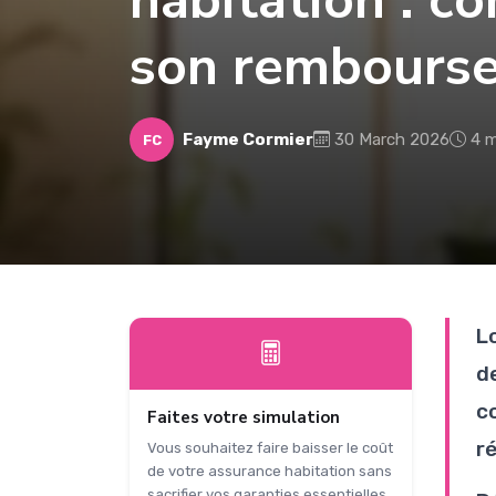
habitation : 
son rembours
Fayme Cormier
30 March 2026
4 m
FC
L
d
c
Faites votre simulation
r
Vous souhaitez faire baisser le coût
de votre assurance habitation sans
sacrifier vos garanties essentielles