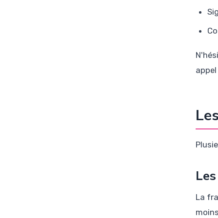
Si
Co
N'hés
appel
Les
Plusi
Les
La fr
moins