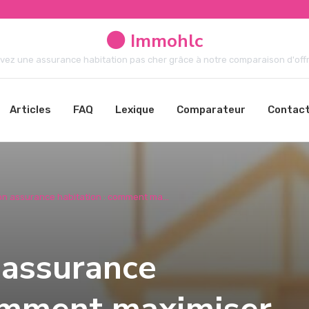
Immohlc
vez une assurance habitation pas cher grâce à notre comparaison d'offre
Articles
FAQ
Lexique
Comparateur
Contac
on assurance habitation : comment ma...
 assurance