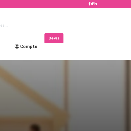
s ...
Devis
t
Compte