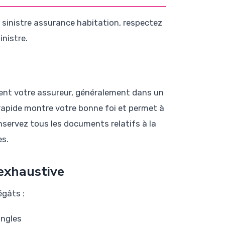
sinistre assurance habitation, respectez
inistre.
ment votre assureur, généralement dans un
n rapide montre votre bonne foi et permet à
onservez tous les documents relatifs à la
es.
exhaustive
égâts :
angles