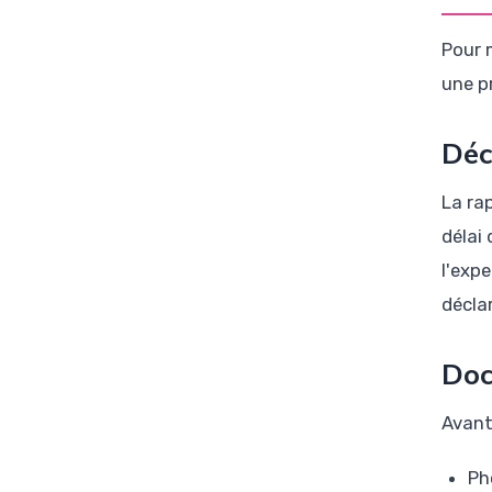
Pour 
une p
Déc
La ra
délai
l'exp
décla
Doc
Avant 
Ph