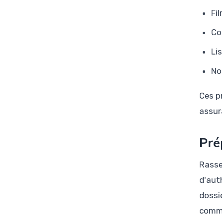
Fi
Co
Li
No
Ces p
assur
Pré
Rassem
d'aut
dossi
comme