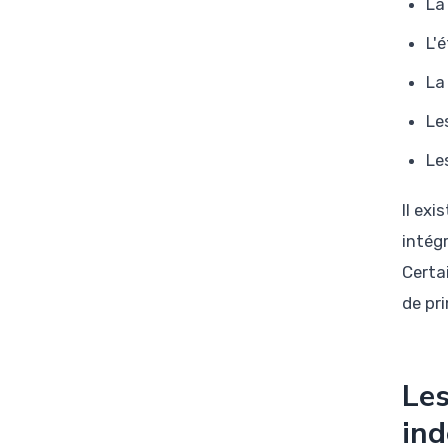
La
L'
La
Le
Le
Il ex
intég
Certa
de pr
Les
ind