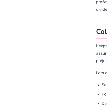
profe
d'ind
Col
L'exp
assur
préjud
Lors d
So
Po
De