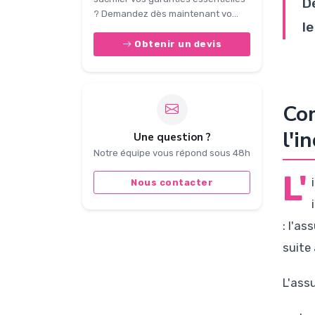
D
? Demandez dès maintenant vo...
l
Obtenir un devis
Com
l'i
Une question ?
Notre équipe vous répond sous 48h
L'
Nous contacter
: l'a
suite 
L'ass